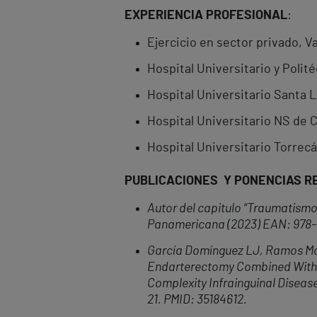
EXPERIENCIA
PROFESIONAL
:
Ejercicio en sector privado, V
Hospital Universitario y Polit
Hospital Universitario Santa L
Hospital Universitario NS de C
Hospital Universitario Torrec
PUBLICACIONES
Y PONENCIAS R
Autor del capitulo “Traumatismo
Panamericana (2023)
EAN: 978-
Garc
ía Domí
nguez LJ, Ramos Mor
Endarterectomy Combined With 
Complexity Infrainguinal Diseas
21. PMID: 35184612.