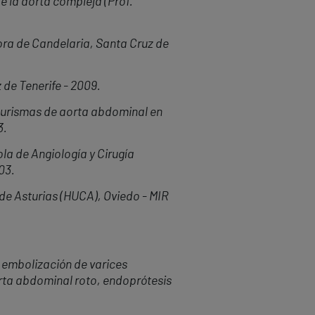
e la aorta compleja (Prof.
ora de Candelaria, Santa Cruz de
 de Tenerife - 2009.
eurismas de aorta abdominal en
3.
la de Angiología y Cirugía
03.
 de Asturias (HUCA), Oviedo - MIR
 embolización de varices
rta abdominal roto, endoprótesis