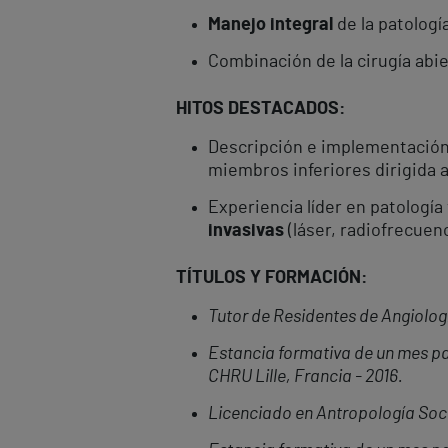
Manejo integral
de la patologí
Combinación de la cirugía abi
HITO
S DESTACADOS:
Descripción e implementación
miembros inferiores dirigida 
Experiencia líder en patologí
invasivas
(láser, radiofrecuen
TÍ
TULOS Y
FORMACIÓN
:
Tutor de Residentes de Angiologí
Estancia formativa
de un mes pa
CHRU Lille, Francia - 2016
.
Licenciado en
Antropología Soci