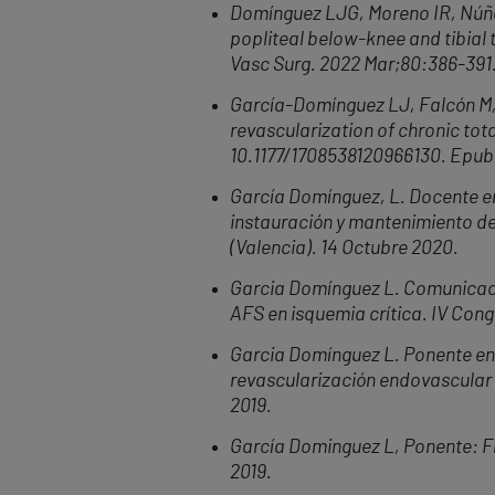
Domínguez LJG, Moreno IR, Núñez
popliteal below-knee and tibial 
Vasc Surg. 2022 Mar;80:386-391.
Garc
ía-Domí
nguez LJ, Falcó
n M
revascularization of chronic tota
10.1177/1708538120966130. Epub
Garcí
a Dom
í
nguez, L. Docente e
instauración y mantenimiento d
(Valencia).
14 Octubre 2020.
Garcia Domínguez L. Comunicació
AFS en isquemia crítica. IV Con
Garcia Domínguez L. Ponente en 
revascularización endovascular
2019.
García Dominguez L, Ponente: Fl
2019.