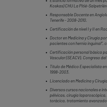
Estancia formativa de un mes par
Koskas) CHU La Pitié-Salpetrière,
Responsable Docente en Angiolog
Tenerife - 2008-2010
.
Certificación de nivel I y II en 
Doctor en Medicina y Cirugía
por
pacientes con hernia inguinal”
, 
Certificación personal básica pa
Vascular (SEACV). Congreso del c
Título de Médico Especialista en
1998-2003.
Licenciado en Medicina y Cirug
í
Diversos cursos nacionales e in
pélvicas, cirugía laparoscópica
torácica, tratamiento avanzado d