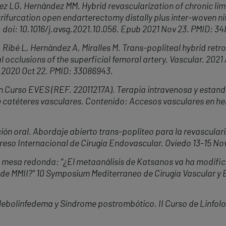
 LG, Hernández MM. Hybrid revascularization of chronic lim
trifurcation open endarterectomy distally plus inter-woven nit
 doi: 10.1016/j.avsg.2021.10.056. Epub 2021 Nov 23. PMID: 3
, Rib
é
L, Hern
á
ndez A, Miralles M. Trans-popliteal hybrid retr
l occlusions of the superficial femoral artery. Vascular. 202
 2020 Oct 22. PMID: 33086943.
n Curso EVES (REF. 22
0
11217A). Terapia intravenosa y estand
e catéteres vasculares. Contenido: Accesos vasculares en h
n oral. Abordaje abierto trans-popliteo para la revasculari
greso Internacional de Cirugía Endovascular. Oviedo 13-15 No
mesa redonda: “¿El metaanálisis de Katsanos va ha modifica
 de MMII?” 10 Symposium Mediterraneo de Cirugía Vascular y
ebolinfedema y Síndrome postrombótico. II Curso de Linfolog