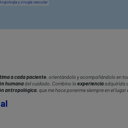
Angiología y cirugía vascular
tima a cada paciente
, orientándolo y acompañándolo en to
sión humana
del cuidado. Combino la
experiencia
adquirida a
ón antropológica
, que me hace ponerme siempre en el lugar d
al