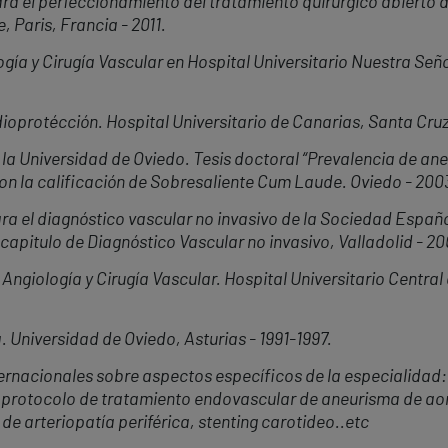
a el perfeccionamiento del tratamiento quirúrgico abierto d
 Paris, Francia - 2011.
ía y Cirugía Vascular en Hospital Universitario Nuestra Señ
Radioprotécción. Hospital Universitario de Canarias, Santa Cruz
 la Universidad de Oviedo.
Tesis
doctoral
“Prevalencia de an
con la calificación de Sobresaliente Cum Laude.
Oviedo - 200
ra el diagnóstico vascular no invasivo de la Sociedad Españo
apitulo de Diagnóstico Vascular no invasivo, Valladolid - 20
 Angiología y Cirugía Vascular. Hospital Universitario Central
a
. Universidad de Oviedo, Asturias - 1991-1997.
ternacionales sobre aspectos específicos de la especialidad:
, protocolo de tratamiento endovascular de aneurisma de ao
e arteriopatía periférica, stenting carotideo..etc