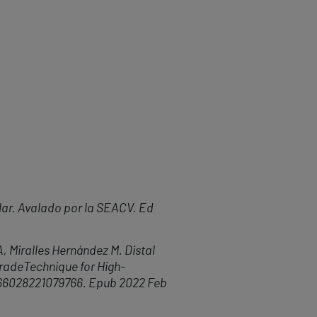
lar. Avalado por la SEACV. Ed
A, Miralles Hern
á
ndez M. Distal
grade
Technique for High-
5266028221079766. Epub 2022 Feb