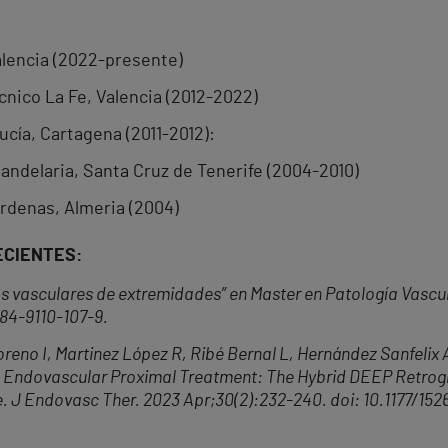
alencia (2022-presente)
écnico La Fe, Valencia (2012-2022)
ucía, Cartagena (2011-2012):
andelaria, Santa Cruz de Tenerife (2004-2010)
árdenas, Almeria (2004)
ECIENTES:
s vasculares de extremidades” en Master en Patología Vascu
84-9110-107-9
.
eno I, Martinez López R, Rib
é
Bernal L, Herná
ndez Sanfelix 
Endovascular Proximal Treatment: The Hybrid DEEP Retro
e. J Endovasc Ther. 2023 Apr;30(2):232-240. doi: 10.1177/1