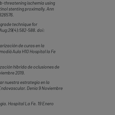
b-threatening ischemia using
inol stenting proximally. Ann
4826576.
ograde technique for
1 Aug;29(4):582-588. doi:
arización de curas en la
emodiá
Aula H10 Hospital la Fe
zación híbrida de oclusiones de
viembre 2019.
r nuestra estrategia en la
 Endovascular. Denia 9 Noviembre
ía. Hospital La Fe. 19 Enero