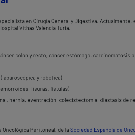
al
specialista en Cirugía General y Digestiva. Actualmente, e
Hospital Vithas Valencia Turia.
(cáncer colon y recto, cáncer estómago, carcinomatosis p
(laparoscópica y robótica)
hemorroides, fisuras, fístulas)
al, hernia, eventración, colecistectomía, diástasis de r
a Oncológica Peritoneal, de la
Sociedad Española de Onco