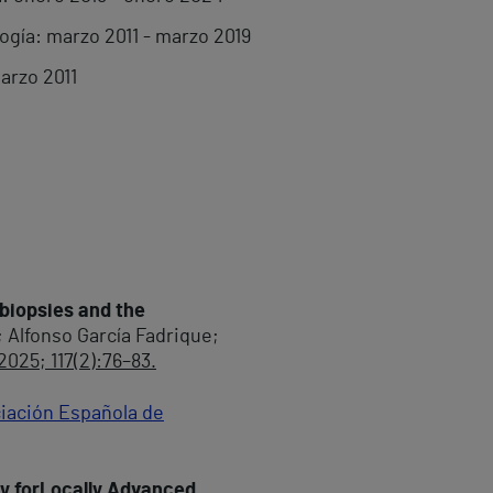
ogía: marzo 2011 - marzo 2019
arzo 2011
biopsies and the
 Alfonso García Fadrique;
2025; 117(2):76–83.
iación Española de
py forLocally Advanced