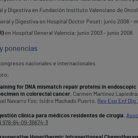
l y Digestiva en Fundación Instituto Valenciano de Oncol
eral y Digestiva en Hospital Doctor Peset: junio 2008 - m
R)
en Hospital General Valencia: junio 2003 - junio 2008
 y ponencias
congresos nacionales e internacionales
bro:
ining for DNA mismatch repair proteins in endoscopic 
pecimen in colorectal cancer
. Carmen Martínez Lapiedra;
el Navarro Fos; Isidro Machado Puerto.
Rev Esp Enf Dig
 gestión clínica para médicos residentes de cirugía
.
Asoc
BN 978-84-09-36674-3
ntraoperative Hyperthermic Intraperitoneal Chemothera