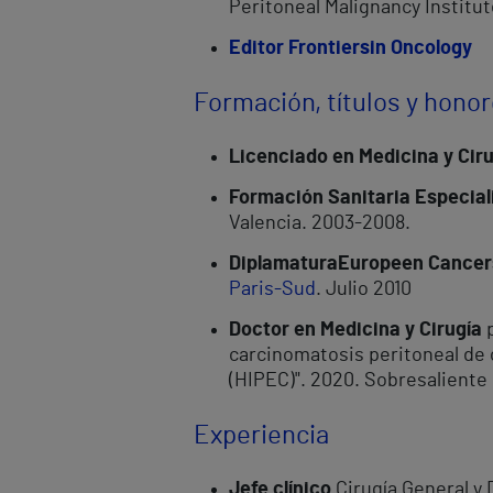
Peritoneal Malignancy Institu
Editor Frontiers
in Oncology
Formación, títulos y hono
Licenciado en Medicina y Cir
Formación Sanitaria Especial
Valencia. 2003-2008.
Diplamatura
Europeen Cancers
Paris-Sud
. Julio 2010
Doctor en Medicina y Cirugía
p
carcinomatosis peritoneal de 
(HIPEC)". 2020. Sobresalient
Experiencia
Jefe clínico
Cirugía General y