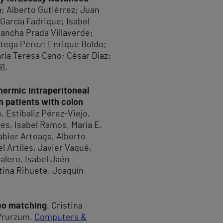
a; Alberto Gutiérrez; Juan
arcía Fadrique; Isabel
rancha Prada Villaverde;
rtega Pérez; Enrique Boldo;
ría Teresa Cano; César Diaz;
91
.
hermic intraperitoneal
 patients with colon
 Estíbaliz Pérez‑Viejo,
s, Isabel Ramos, María E.
abier Arteaga, Alberto
 Artiles, Javier Vaqué,
Calero, Isabel Jaén
stina Rihuete, Joaquín
reo matching
. Cristina
 Yrurzum.
Computers &