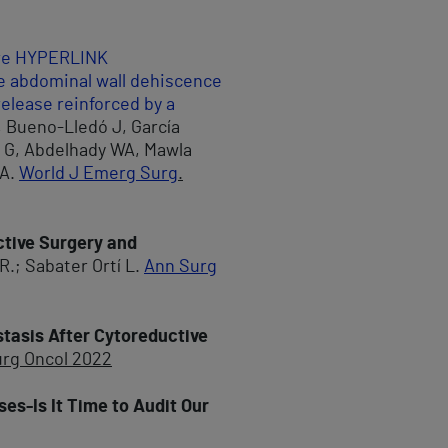
tre HYPERLINK
e abdominal wall dehiscence
elease reinforced by a
, Bueno-Lledó J, García
n G, Abdelhady WA, Mawla
MA.
World J Emerg Surg
.
ctive Surgery and
R.; Sabater Ortí L.
Ann Surg
stasis After Cytoreductive
rg Oncol 2022
es-Is It Time to Audit Our