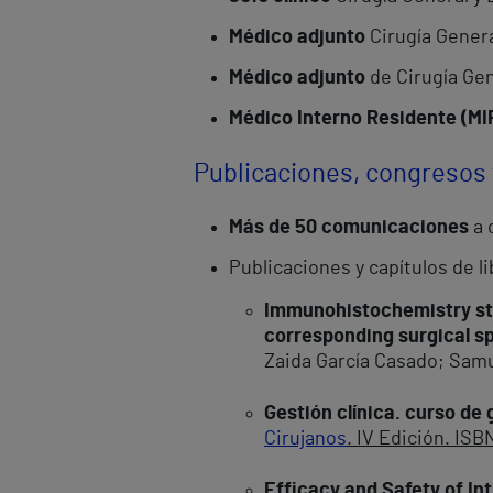
Médico adjunto
Cirugía Genera
Médico adjunto
de Cirugía Gen
Médico Interno Residente (MI
Publicaciones, congresos
Más de 50 comunicaciones
a 
Publicaciones y capítulos de li
Immunohistochemistry sta
corresponding surgical s
Zaida García Casado; Samu
Gestión clínica. curso de
Cirujanos
. IV Edición. IS
Efficacy and Safety of I