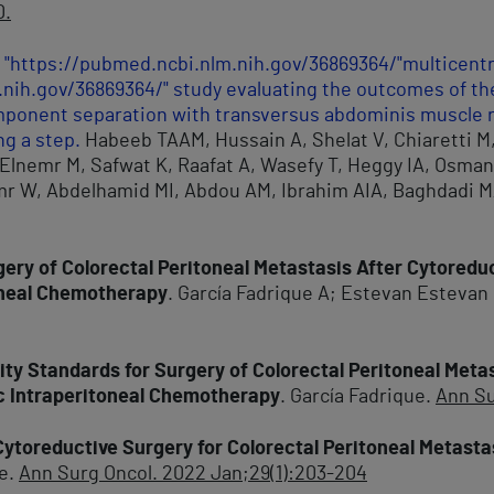
0.
 "https://pubmed.ncbi.nlm.nih.gov/36869364/"multicen
nih.gov/36869364/" study evaluating the outcomes of th
mponent separation with transversus abdominis muscle r
ng a step.
Habeeb TAAM, Hussain A, Shelat V, Chiaretti M
Elnemr M, Safwat K, Raafat A, Wasefy T, Heggy IA, Osma
Amr W, Abdelhamid MI, Abdou AM, Ibrahim AIA, Baghdadi 
gery of Colorectal Peritoneal Metastasis After Cytoredu
oneal Chemotherapy
. García Fadrique A; Estevan Estevan 
ity Standards for Surgery of Colorectal Peritoneal Meta
c Intraperitoneal Chemotherapy
. García Fadrique.
Ann Su
ytoreductive Surgery for Colorectal Peritoneal Metastas
ue.
Ann Surg Oncol. 2022 Jan;29(1):203-204