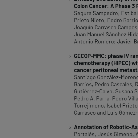
Colon Cancer: A Phase 3 R
Segura Sampedro; Estíbali
Prieto Nieto; Pedro Barri
Joaquín Carrasco Campos; 
Juan Manuel Sánchez Hidal
Antonio Romero; Javier B
GECOP‑MMC: phase IV rando
chemotherapy (HIPEC) wit
cancer peritoneal metas
Santiago González‑Moreno,
Barrios, Pedro Cascales, R
Gutiérrez‑Calvo, Susana S
Pedro A. Parra, Pedro Vill
Torrejimeno, Isabel Prieto
Carrasco and Luis Gómez‑
Annotation of Robotic-As
Portalés; Jesús Gimeno; A