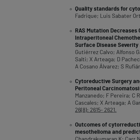
Quality standards for cyt
Fadrique; Luis Sabater Or
RAS Mutation Decreases O
Intraperitoneal Chemother
Surface Disease Severity
Gutiérrez Calvo; Alfonso 
Salti; X Arteaga; D Pache
A Cosano Álvarez; S Rufiá
Cytoreductive Surgery an
Peritoneal Carcinomatosis
Manzanedo; F Pereira; C R
Cascales; X Arteaga; A Gar
26(8): 2615- 2621.
Outcomes of cytorreducti
mesothelioma and predict
Chandrakumaran K; Carr N