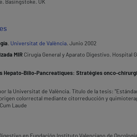
te. Basingstoke. UK
res
ugía
.
Universitat de València
. Junio 2002
izada MIR
Cirugía General y Aparato Digestivo. Hospital G
 Hepato-Bilio-Pancreatiques: Stratégies onco-chirurgi
or la Universitat de València. Título de la tesis: "Estánda
origen colorrectal mediante citorreducción y quimiotera
e Cum Laude
 Digestivo en Fundación Instituto Valenciano de Oncologí