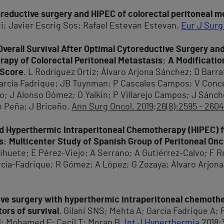
oreductive surgery and HIPEC of colorectal peritoneal m
ti; Javier Escrig Sos; Rafael Estevan Estevan.
Eur J Surg
verall Survival After Optimal Cytoreductive Surgery an
apy of Colorectal Peritoneal Metastasis: A Modification
 Score
. L Rodríguez Ortiz; Álvaro Arjona Sánchez; D Barr
García Fadrique; JB Tuynman; P Cascales Campos; V Conce
co; J Alonso Gómez; O Yalkin; P Villarejo Campos; J Sánc
n Peña; J Briceño.
Ann Surg Oncol. 2019;26(8):2595 - 2604
d Hyperthermic Intraperitoneal Chemotherapy (HIPEC) f
: Multicenter Study of Spanish Group of Peritoneal On
ihuete; E Pérez-Viejo; A Serrano; A Gutiérrez-Calvo; F 
cía-Fadrique; R Gómez; A López; G Zozaya; Álvaro Arjona;
ve surgery with hyperthermic intraperitoneal chemothe
ors of survival
. Gilani SNS; Mehta A; García Fadrique A; 
; Mohamed F; Cecil T; Moran B.
Int J Hyperthermia
2018;3