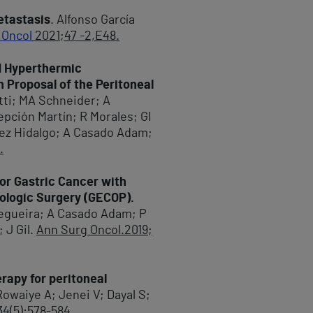
etastasis
. Alfonso García
 Oncol
2021;47 -2,E48.
d Hyperthermic
 Proposal of the Peritoneal
atti; MA Schneider; A
pción Martín; R Morales; GI
hez Hidalgo; A Casado Adam;
.
or Gastric Cancer with
cologic Surgery (GECOP).
Regueira; A Casado Adam; P
 J Gil.
Ann Surg Oncol.2019;
rapy for peritoneal
Rowaiye A; Jenei V; Dayal S;
4(5):578-584.