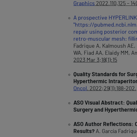
Graphics
2022.110,125 – 14
A prospective HYPERLINK
"https://pubmed.ncbi.nlm.
repair using posterior co
retro-muscular mesh: filli
Fadrique A, Kalmoush AE, 
WA, Fiad AA, Elaidy MM, 
2023 Mar 3;18(1):15
Quality Standards for Sur
Hyperthermic Intraperit
Oncol
. 2022;29(1):188-202.
ASO Visual Abstract: Qual
Surgery and Hyperthermi
ASO Author Reflections: C
Results?
A. García Fadriq