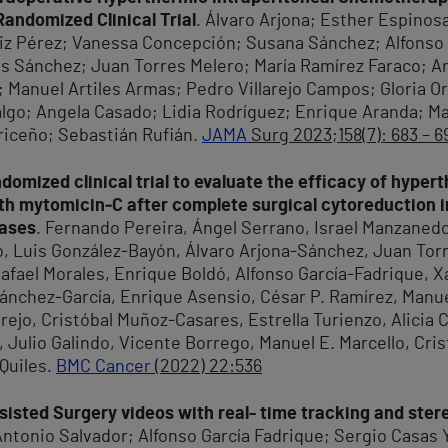
andomized Clinical Trial
. Álvaro Arjona; Esther Espinos
z Pérez; Vanessa Concepción; Susana Sánchez; Alfonso G
os Sánchez; Juan Torres Melero; María Ramírez Faraco; A
Manuel Artiles Armas; Pedro Villarejo Campos; Gloria O
go; Angela Casado; Lidia Rodríguez; Enrique Aranda; Ma
riceño; Sebastián Rufián.
JAMA
Surg 2023;158(7): 683 – 6
mized clinical trial to evaluate the efficacy of hypert
h mytomicin‑C after complete surgical cytoreduction in
tases
. Fernando Pereira, Ángel Serrano, Israel Manzanedo,
 Luis González‑Bayón, Álvaro Arjona‑Sánchez, Juan Torre
afael Morales, Enrique Boldó, Alfonso García‑Fadrique, X
ánchez‑García, Enrique Asensio, César P. Ramírez, Manuel
arejo, Cristóbal Muñoz‑Casares, Estrella Turienzo, Alicia 
, Julio Galindo, Vicente Borrego, Manuel E. Marcello, Cri
Quiles.
BMC Cancer
(2022) 22:536
sisted Surgery videos with real- time tracking and ste
ntonio Salvador; Alfonso García Fadrique; Sergio Casas