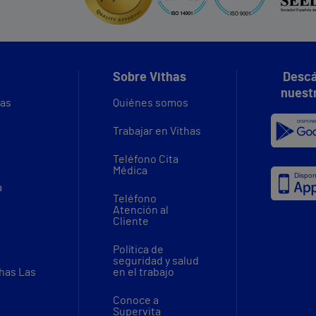
Sobre Vithas
Descá
nuest
vas
Quiénes somos
Trabajar en Vithas
Teléfono Cita
Médica
a
Teléfono
Atención al
Cliente
Política de
seguridad y salud
thas Las
en el trabajo
Conoce a
Supervita