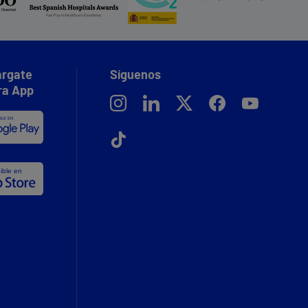
rgate
Síguenos
ra App