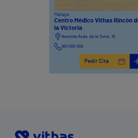
Málaga
Centro Médico Vithas Rincón d
la Victoria
Avenida Avda. de la Torre, 15
951 000 100
Calle Matías Gálvez, 1
Pedir Cita
951 000 100
Calle Valido del Rey, 5
951 000 100