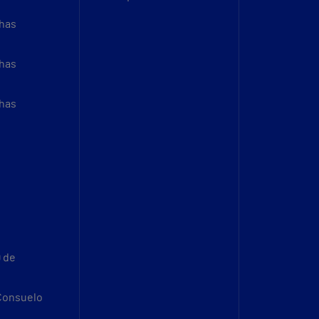
thas
thas
thas
9 de
 Consuelo