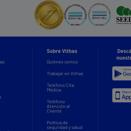
Sobre Vithas
Descá
nuest
vas
Quiénes somos
Trabajar en Vithas
Teléfono Cita
Médica
a
Teléfono
Atención al
Cliente
Política de
seguridad y salud