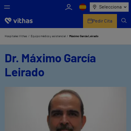
Selecciona
Pedir Cita
Nosotros
Hospitales Vithas
Equipo médico y asistencial
Máximo García Leirado
Centros
Dr. Máximo García
Servicios de salud
Leirado
Equipo médico y asistencial
Información útil
Comunicación