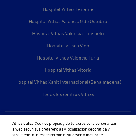
Hospital Vithas Tenerife
Hospital Vithas Valencia 9 de Octubre
Hospital Vithas Valencia Consuelo
Hospital Vithas Vigo
Hospital Vithas Valencia Turia
Hospital Vithas Vitoria
Hospital Vithas Xanit Internacional (Benalmádena)
Todos los centros Vithas
Sobre Vithas
Vithas utiliza Cookies propias y de terceros para personalizar
la web según sus preferencias y localización geográfica y
Quiénes somos
para medir la interacción con el sitio web y mostrarle