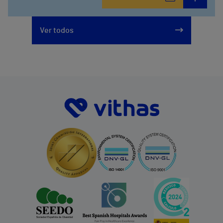
912 143 100
Calle Arturo Soria, 107
Ver todos
912 143 100