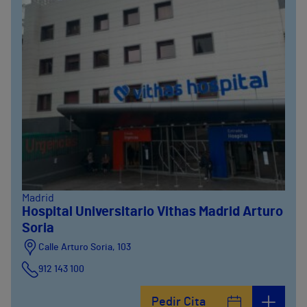
Madrid
Hospital Universitario Vithas Madrid Arturo
Soria
Calle Arturo Soria, 103
912 143 100
Calle Arturo Soria, 105
Pedir Cita