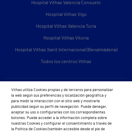
Hospital Vithas Valencia Consuelo
Hospital Vithas Vigo
Hospital Vithas Valencia Turia
Hospital Vithas Vitoria
Hospital Vithas Xanit Internacional (Benalmádena)
Todos los centros Vithas
Sobre Vithas
Vithas utiliza Cookies propias y de terceros para personalizar
la web según sus preferencias y localización geográfica y
Quiénes somos
para medir la interacción con el sitio web y mostrarle
publicidad según su perfil de navegación. Puede denegar,
Trabajar en Vithas
aceptar su uso o configurarlas con los correspondientes
botones. Puede acceder a la información completa sobre
Teléfono Cita Médica
nuestras Cookies y configurar el consentimiento a través de
la Política de Cookies (también accesible desde el pie de