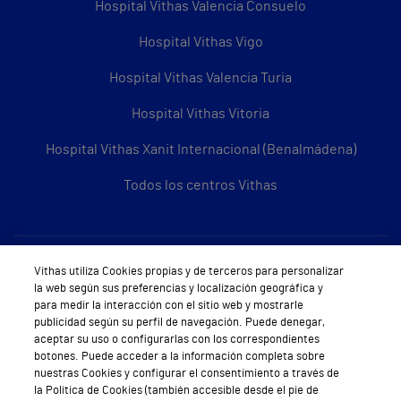
Hospital Vithas Valencia Consuelo
Hospital Vithas Vigo
Hospital Vithas Valencia Turia
Hospital Vithas Vitoria
Hospital Vithas Xanit Internacional (Benalmádena)
Todos los centros Vithas
Sobre Vithas
Vithas utiliza Cookies propias y de terceros para personalizar
la web según sus preferencias y localización geográfica y
Quiénes somos
para medir la interacción con el sitio web y mostrarle
publicidad según su perfil de navegación. Puede denegar,
Trabajar en Vithas
aceptar su uso o configurarlas con los correspondientes
botones. Puede acceder a la información completa sobre
Teléfono Cita Médica
nuestras Cookies y configurar el consentimiento a través de
la Política de Cookies (también accesible desde el pie de