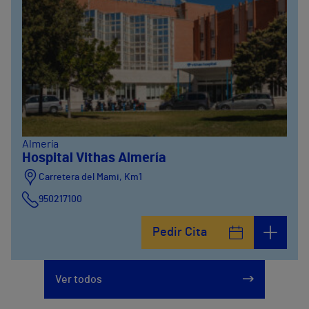
Almería
Hospital Vithas Almería
Carretera del Mami, Km1
950217100
Pedir Cita
Ver todos