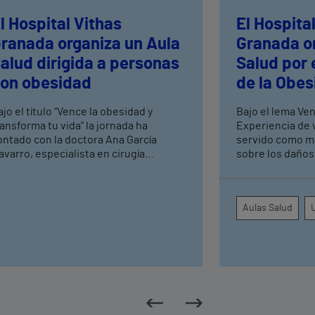
l Hospital Vithas
El Hospita
ranada organiza un Aula
Granada o
alud dirigida a personas
Salud por 
on obesidad
de la Obe
jo el título “Vence la obesidad y
Bajo el lema `Ve
ransforma tu vida” la jornada ha
Experiencia de vi
ontado con la doctora Ana García
servido como m
avarro, especialista en cirugía
sobre los daños
ariátrica con más de 20 años de
posee para la s
xperiencia y con Nieves Torres
ánchez, paciente de la doctora y
Aulas Salud
tora del libro “Vivir con Curvas”