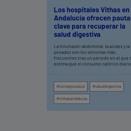
Los hospitales Vithas en
Andalucía ofrecen pauta
clave para recuperar la
salud digestiva
La hinchazón abdominal, la acidez y la
pesadez son los síntomas más
frecuentes tras un periodo en el que 
estima que el consumo calórico diario
puede llegar a duplicarse.
Especialistas de los hospitales Vithas
en Andalucía subrayan la importancia
#consejossalud
#saluddigestiva
de retomar hábitos saludables de
forma progresiva y bajo supervisión
#vithasandalucía
médica en casos de patologías
crónicas.