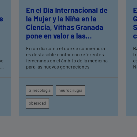
En el Día Internacional de
E
s
la Mujer y la Niña en la
G
Ciencia, Vithas Granada
S
pone en valor a las
c
mujeres profesionales del
En un día como el que se conmemora
Ba
hospital
es destacable contar con referentes
t
se
femeninos en el ámbito de la medicina
c
para las nuevas generaciones
N
b
e
S
Ginecología
neurocirugia
au
obesidad