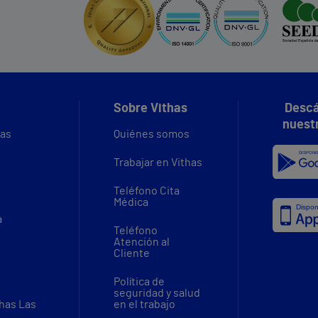
Sobre Vithas
Descá
nuest
vas
Quiénes somos
Trabajar en Vithas
Teléfono Cita
Médica
a
Teléfono
Atención al
Cliente
Política de
seguridad y salud
thas Las
en el trabajo