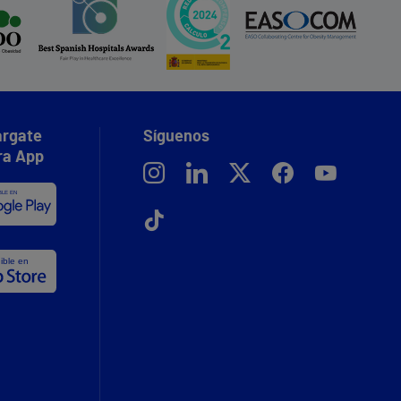
rgate
Síguenos
ra App