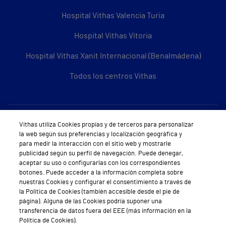
Hospital Vithas Valencia Turia
Hospital Vithas Vitoria
Hospital Vithas Xanit Internacional (Benalmádena)
Todos los centros Vithas
Sobre Vithas
Vithas utiliza Cookies propias y de terceros para personalizar
la web según sus preferencias y localización geográfica y
Quiénes somos
para medir la interacción con el sitio web y mostrarle
publicidad según su perfil de navegación. Puede denegar,
Trabajar en Vithas
aceptar su uso o configurarlas con los correspondientes
botones. Puede acceder a la información completa sobre
Teléfono Cita Médica
nuestras Cookies y configurar el consentimiento a través de
la Política de Cookies (también accesible desde el pie de
Teléfono Atención al Cliente
página). Alguna de las Cookies podría suponer una
transferencia de datos fuera del EEE (más información en la
Política de seguridad y salud en el trabajo
Política de Cookies).