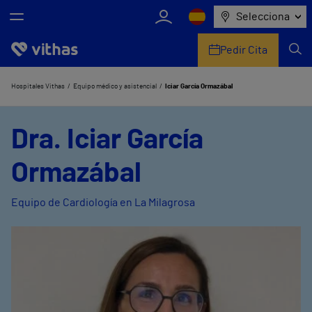
Selecciona
Pedir Cita
Nosotros
Hospitales Vithas
Equipo médico y asistencial
Iciar García Ormazábal
Centros
Dra. Iciar García
Servicios de salud
Ormazábal
Equipo médico y asistencial
Equipo de Cardiología en La Milagrosa
Información útil
Comunicación