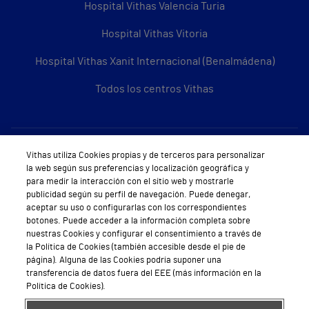
Hospital Vithas Valencia Turia
Hospital Vithas Vitoria
Hospital Vithas Xanit Internacional (Benalmádena)
Todos los centros Vithas
Sobre Vithas
Vithas utiliza Cookies propias y de terceros para personalizar
la web según sus preferencias y localización geográfica y
Quiénes somos
para medir la interacción con el sitio web y mostrarle
publicidad según su perfil de navegación. Puede denegar,
Trabajar en Vithas
aceptar su uso o configurarlas con los correspondientes
botones. Puede acceder a la información completa sobre
Teléfono Cita Médica
nuestras Cookies y configurar el consentimiento a través de
la Política de Cookies (también accesible desde el pie de
Teléfono Atención al Cliente
página). Alguna de las Cookies podría suponer una
transferencia de datos fuera del EEE (más información en la
Política de seguridad y salud en el trabajo
Política de Cookies).