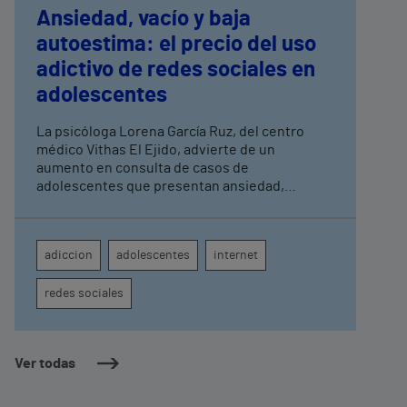
Ansiedad, vacío y baja
autoestima: el precio del uso
adictivo de redes sociales en
adolescentes
La psicóloga Lorena García Ruz, del centro
médico Vithas El Ejido, advierte de un
aumento en consulta de casos de
adolescentes que presentan ansiedad,
síntomas depresivos y problemas de
autoestima vinculados a una relación poco
saludable con el móvil. “El problema no es el
adiccion
adolescentes
internet
tiempo que los adolescentes pasan frente al
móvil, sino la relación emocional que
redes sociales
establecen con él”, así lo afirma la especialista.
Ver todas