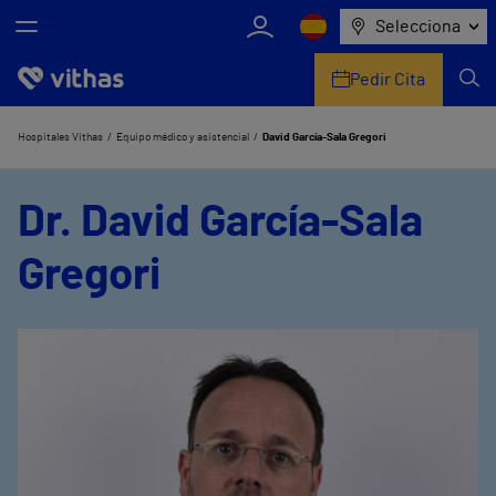
Selecciona
Pedir Cita
Nosotros
Hospitales Vithas
Equipo médico y asistencial
David García-Sala Gregori
Centros
Dr. David García-Sala
Servicios de salud
Gregori
Equipo médico y asistencial
Información útil
Comunicación