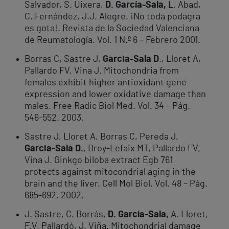
Salvador, S. Uixera,
D. García-Sala,
L. Abad,
C. Fernández, J.J. Alegre. ¡No toda podagra
es gota!. Revista de la Sociedad Valenciana
de Reumatología. Vol. 1 N.º 6 – Febrero 2001.
Borras C, Sastre J,
Garcia-Sala D
., Lloret A,
Pallardo FV, Vina J. Mitochondria from
females exhibit higher antioxidant gene
expression and lower oxidative damage than
males. Free Radic Biol Med. Vol. 34 – Pág.
546-552. 2003.
Sastre J, Lloret A, Borras C, Pereda J,
Garcia-Sala D.
, Droy-Lefaix MT, Pallardo FV,
Vina J. Ginkgo biloba extract Egb 761
protects against mitocondrial aging in the
brain and the liver. Cell Mol Biol. Vol. 48 – Pág.
685-692. 2002.
J. Sastre, C. Borrás,
D. García-Sala,
A. Lloret,
F.V. Pallardó, J. Viña. Mitochondrial damage