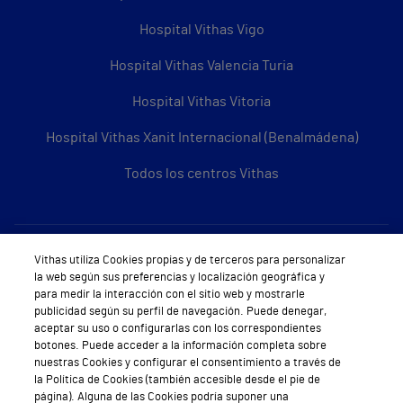
Hospital Vithas Vigo
Hospital Vithas Valencia Turia
Hospital Vithas Vitoria
Hospital Vithas Xanit Internacional (Benalmádena)
Todos los centros Vithas
Sobre Vithas
Vithas utiliza Cookies propias y de terceros para personalizar
la web según sus preferencias y localización geográfica y
Quiénes somos
para medir la interacción con el sitio web y mostrarle
publicidad según su perfil de navegación. Puede denegar,
Trabajar en Vithas
aceptar su uso o configurarlas con los correspondientes
botones. Puede acceder a la información completa sobre
Teléfono Cita Médica
nuestras Cookies y configurar el consentimiento a través de
la Política de Cookies (también accesible desde el pie de
Teléfono Atención al Cliente
página). Alguna de las Cookies podría suponer una