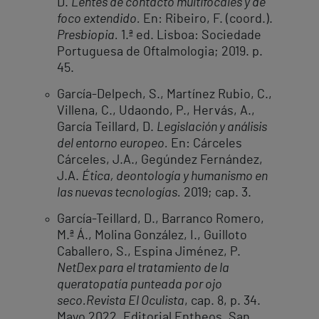
D.
Lentes de contacto multifocales y de
foco extendido.
En: Ribeiro, F. (coord.).
Presbiopia.
1.ª ed. Lisboa: Sociedade
Portuguesa de Oftalmologia; 2019. p.
45.
García-Delpech, S., Martínez Rubio, C.,
Villena, C., Udaondo, P., Hervás, A.,
García Teillard, D.
Legislación y análisis
del entorno europeo.
En: Cárceles
Cárceles, J.A., Gegúndez Fernández,
J.A.
Ética, deontología y humanismo en
las nuevas tecnologías.
2019; cap. 3.
García-Teillard, D., Barranco Romero,
M.ª Á., Molina González, I., Guilloto
Caballero, S., Espina Jiménez, P.
NetDex para el tratamiento de la
queratopatía punteada por ojo
seco.
Revista El Oculista
, cap. 8, p. 34.
Mayo 2022. Editorial Entheos, San