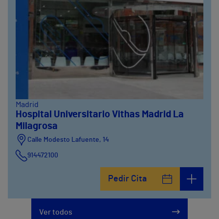
Madrid
Hospital Universitario Vithas Madrid La
Milagrosa
Calle Modesto Lafuente, 14
914472100
Calle Fernández de la Hoz, 45
Pedir Cita
914473400
Ver todos