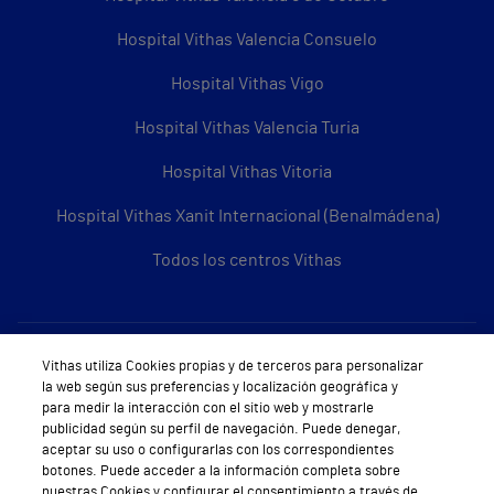
Hospital Vithas Valencia Consuelo
Hospital Vithas Vigo
Hospital Vithas Valencia Turia
Hospital Vithas Vitoria
Hospital Vithas Xanit Internacional (Benalmádena)
Todos los centros Vithas
Sobre Vithas
Vithas utiliza Cookies propias y de terceros para personalizar
la web según sus preferencias y localización geográfica y
Quiénes somos
para medir la interacción con el sitio web y mostrarle
publicidad según su perfil de navegación. Puede denegar,
Trabajar en Vithas
aceptar su uso o configurarlas con los correspondientes
botones. Puede acceder a la información completa sobre
Teléfono Cita Médica
nuestras Cookies y configurar el consentimiento a través de