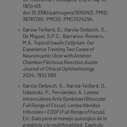
for Trachoma?
Pathogens.
2024 May 16;
13(5):413.
doi:10.3390/pathogens13050413. PMID:
38787265; PMCID: PMC11124294.
García-Teillard, D., García-Delpech, S.,
De Miguel, S.P.C., Barranco-Romero,
M.Á.
Topical Insulin Collyrium. Our
Experience Treating Two Cases of
Neurotrophic Ulcer with Anterior
Chamber Fibrinous Reaction.
Austin
Journal of Clinical Ophthalmology.
2024; 11(5):1193.
García-Delpech, S., García-Teillard, D.,
Udaondo, P., Fernández, A.
Lentes
intraoculares Artis Symbiose (Binocular
Full Range of Focus). Lentes híbridas
trifocales + EDOF (Full Range of Focus).
En:
Guía para el manejo quirúrgico de la
presbicia y la multifocalidad.
Capítulo