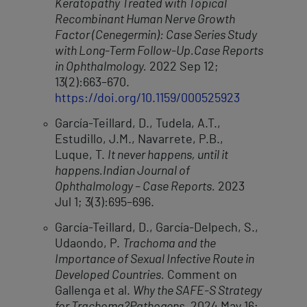
Keratopathy Treated with Topical
Recombinant Human Nerve Growth
Factor (Cenegermin): Case Series Study
with Long-Term Follow-Up.
Case Reports
in Ophthalmology.
2022 Sep 12;
13(2):663–670.
https://doi.org/10.1159/000525923
García-Teillard, D., Tudela, A.T.,
Estudillo, J.M., Navarrete, P.B.,
Luque, T.
It never happens, until it
happens.
Indian Journal of
Ophthalmology – Case Reports.
2023
Jul 1; 3(3):695–696.
García-Teillard, D., García-Delpech, S.,
Udaondo, P.
Trachoma and the
Importance of Sexual Infective Route in
Developed Countries.
Comment on
Gallenga et al.
Why the SAFE-S Strategy