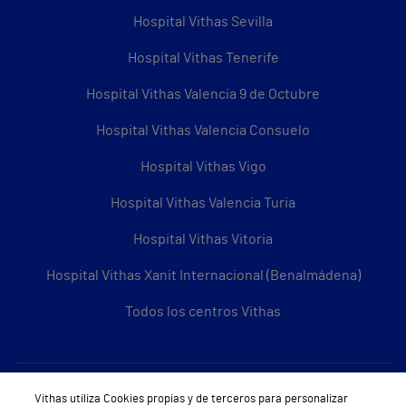
Hospital Vithas Sevilla
Hospital Vithas Tenerife
Hospital Vithas Valencia 9 de Octubre
Hospital Vithas Valencia Consuelo
Hospital Vithas Vigo
Hospital Vithas Valencia Turia
Hospital Vithas Vitoria
Hospital Vithas Xanit Internacional (Benalmádena)
Todos los centros Vithas
Sobre Vithas
Vithas utiliza Cookies propias y de terceros para personalizar