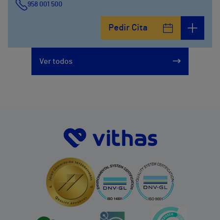
958 001 500
Plaza Ciudad de los Cármenes, 3 (Edificio 2)
Pedir Cita
958800746
Ver todos