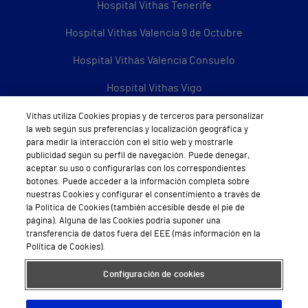
Hospital Vithas Tenerife
Hospital Vithas Valencia 9 de Octubre
Hospital Vithas Valencia Consuelo
Hospital Vithas Vigo
Hospital Vithas Valencia Turia
Vithas utiliza Cookies propias y de terceros para personalizar
la web según sus preferencias y localización geográfica y
Hospital Vithas Vitoria
para medir la interacción con el sitio web y mostrarle
publicidad según su perfil de navegación. Puede denegar,
aceptar su uso o configurarlas con los correspondientes
Hospital Vithas Xanit Internacional (Benalmádena)
botones. Puede acceder a la información completa sobre
nuestras Cookies y configurar el consentimiento a través de
Todos los centros Vithas
la Política de Cookies (también accesible desde el pie de
página). Alguna de las Cookies podría suponer una
transferencia de datos fuera del EEE (más información en la
Política de Cookies).
Sobre Vithas
Configuración de cookies
Quiénes somos