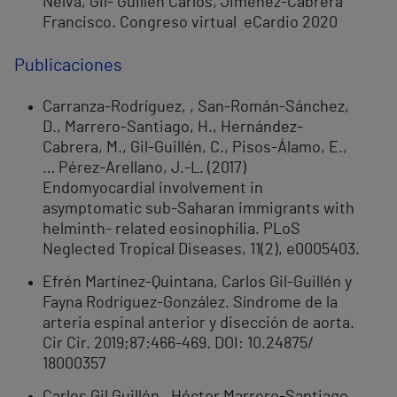
Nelva, Gil- Guillén Carlos, Jiménez-Cabrera
Francisco. Congreso virtual eCardio 2020
Publicaciones
Carranza-Rodríguez, , San-Román-Sánchez,
D., Marrero-Santiago, H., Hernández-
Cabrera, M., Gil-Guillén, C., Pisos-Álamo, E.,
… Pérez-Arellano, J.-L. (2017)
Endomyocardial involvement in
asymptomatic sub-Saharan immigrants with
helminth- related eosinophilia. PLoS
Neglected Tropical Diseases, 11(2), e0005403.
Efrén Martínez-Quintana, Carlos Gil-Guillén y
Fayna Rodríguez-González. Síndrome de la
arteria espinal anterior y disección de aorta.
Cir Cir. 2019;87:466-469. DOI: 10.24875/
18000357