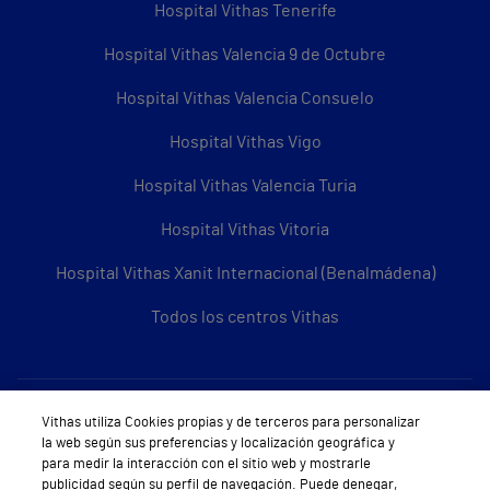
Hospital Vithas Tenerife
Hospital Vithas Valencia 9 de Octubre
Hospital Vithas Valencia Consuelo
Hospital Vithas Vigo
Hospital Vithas Valencia Turia
Hospital Vithas Vitoria
Hospital Vithas Xanit Internacional (Benalmádena)
Todos los centros Vithas
Sobre Vithas
Vithas utiliza Cookies propias y de terceros para personalizar
la web según sus preferencias y localización geográfica y
Quiénes somos
para medir la interacción con el sitio web y mostrarle
publicidad según su perfil de navegación. Puede denegar,