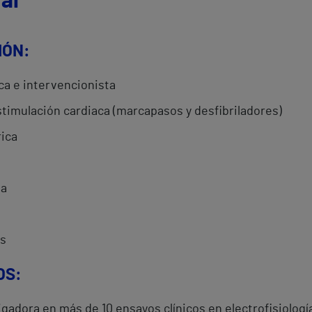
al
IÓN:
ica e intervencionista
stimulación cardiaca (marcapasos y desfibriladores)
rica
da
os
OS:
gadora en más de 10 ensayos clínicos en electrofisiolo