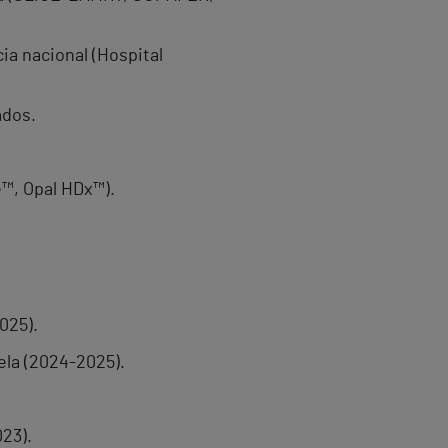
ia nacional (Hospital
ados.
™, Opal HDx™).
025).
ela (2024-2025).
023).