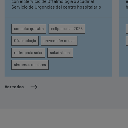
con el Servicio de Oftalmología o acudir al
e
Servicio de Urgencias del centro hospitalario
h
q
ra
i
consulta gratuita
eclipse solar 2026
p
c
Oftalmología
prevención ocular
d
retinopatía solar
salud visual
síntomas oculares
Ver todas