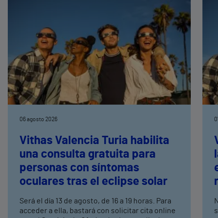
06 agosto 2026
0
Vithas Valencia Turia habilita
una consulta gratuita para
personas con síntomas
oculares tras el eclipse solar
Será el día 13 de agosto, de 16 a 19 horas. Para
N
acceder a ella, bastará con solicitar cita online
s