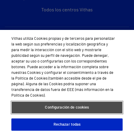
Todos los centros Vithas
Sobre Vithas
Vithas utiliza Cookies propias y de terceros para personalizar
la web según sus preferencias y localización geográfica y
Quiénes somos
para medir la interacción con el sitio web y mostrarle
publicidad según su perfil de navegación. Puede denegar,
Trabajar en Vithas
aceptar su uso o configurarlas con los correspondientes
botones. Puede acceder a la información completa sobre
Teléfono Cita Médica
nuestras Cookies y configurar el consentimiento a través de
la Política de Cookies (también accesible desde el pie de
Teléfono Atención al Cliente
página). Alguna de las Cookies podría suponer una
transferencia de datos fuera del EEE (más información en la
Política de seguridad y salud en el trabajo
Política de Cookies).
Conoce a Supervita
Configuración de cookies
Rechazar todas
Aviso Legal
Política de cookies
Política de privacidad
Mapa web
Protección de datos