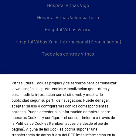
Hospital Vithas Vigo
Hospital Vithas Valencia Turia
Hospital Vithas Vitoria
Hospital Vithas Xanit Internacional (Benalmádena)
Todos los centros Vithas
Sobre Vithas
Vithas utiliza Cookies propias y de terceros para personalizar
la web según sus preferencias y localización geográfica y
Quiénes somos
para medir la interacción con el sitio web y mostrarle
publicidad según su perfil de navegación. Puede denegar,
Trabajar en Vithas
aceptar su uso o configurarlas con los correspondientes
botones. Puede acceder a la información completa sobre
Teléfono Cita Médica
nuestras Cookies y configurar el consentimiento a través de
la Política de Cookies (también accesible desde el pie de
Teléfono Atención al Cliente
página). Alguna de las Cookies podría suponer una
transferencia de datos fuera del EEE (más información en la