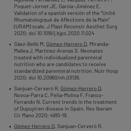
Aguilella-Fernández L, Vazquez-Ferreiro P,
Poquet-Jornet JE, García-Jiménez E.
Validation of a spanish versión of the “Unité
Rhumatologiqué de Affections de la Main”
(URAM) scale. J Plast Reconstr Aesthet Surg
2020; doi 10.1016/j.bjps.2020.11.024
Sáez-Belló M,
Gómez-Herrero D
, Miranda-
Mallea J, Martínez-Arenas S. Neonates
treated with individualized parenteral
nutrition who are candidates to receive
standardized parenteral nutrition. Nutr Hosp
2020; doi 10.20960/nh.03136.
Sanjuan-Cerveró R,
Gómez-Herrero D
,
Novoa-Parra C, Peña-Molina F, Franco-
Ferrando N. Current trends in the treatment
of Dupuytren disease in Spain. Rev Iberam
Cir Mano 2020; 4810-19.
Gómez-Herrero D
, Sanjuan-Cerveró R,