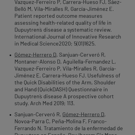
Vazquez-Ferreiro P, Carrera-Hueso FJ, Sáez-
Belló M, Vila-Miralles R, García-Jiménez E.
Patient reported outcome measures
assessing health-related quality of life in
Dupuytren´s disease a systematic review.
International Journal of Innovative Research
in Medical Science2020; 5(01)1625.
Gómez-Herrero D
, Sanjuan-Cerveró R,
Montaner-Alonso D, Aguilella-Fernandez L,
Vazquez-Ferreiro P, Vila-Miralles R, García-
Jiménez E, Carrera-Hueso FJ. Usefulness of
the Quick Disabilities of the Arm, Shoulder
and Hand (QuickDASH) Questionnaire in
Dupuytren´s disease A prospective cohort
study. Arch Med 2019; 113.
Sanjuan-Cerveró R,
Gómez-Herrero D
,
Novoa-Parra C, Peña-Molina F, Franco-
Ferrando N. Tratamiento de la enfermedad de