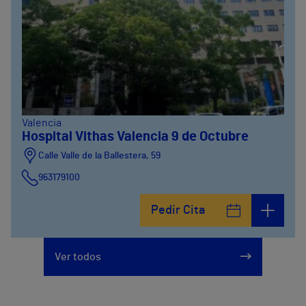
Valencia
Hospital Vithas Valencia 9 de Octubre
Calle Valle de la Ballestera, 59
963179100
Pedir Cita
Ver todos