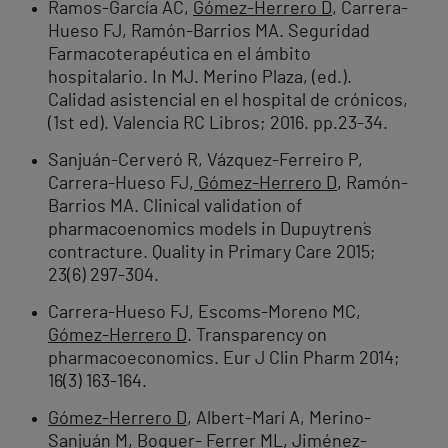
Ramos-García AC,
Gómez-Herrero D
, Carrera-
Hueso FJ, Ramón-Barrios MA. Seguridad
Farmacoterapéutica en el ámbito
hospitalario. In MJ. Merino Plaza, (ed.).
Calidad asistencial en el hospital de crónicos,
(1st ed). Valencia RC Libros; 2016. pp.23-34.
Sanjuán-Cerveró R, Vázquez-Ferreiro P,
Carrera-Hueso FJ,
Gómez-Herrero D
, Ramón-
Barrios MA. Clinical validation of
pharmacoenomics models in Dupuytren´s
contracture. Quality in Primary Care 2015;
23(6) 297-304.
Carrera-Hueso FJ, Escoms-Moreno MC,
Gómez-Herrero D
. Transparency on
pharmacoeconomics. Eur J Clin Pharm 2014;
16(3) 163-164.
Gómez-Herrero D
, Albert-Marí A, Merino-
Sanjuán M, Boquer- Ferrer ML, Jiménez-