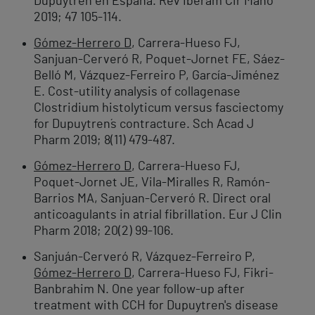
Dupuytren en España. Rev Iberam Cir Mano
2019; 47 105-114.
Gómez-Herrero D
, Carrera-Hueso FJ,
Sanjuan-Cerveró R, Poquet-Jornet FE, Sáez-
Belló M, Vázquez-Ferreiro P, García-Jiménez
E. Cost-utility analysis of collagenase
Clostridium histolyticum versus fasciectomy
for Dupuytren´s contracture. Sch Acad J
Pharm 2019; 8(11) 479-487.
Gómez-Herrero D
, Carrera-Hueso FJ,
Poquet-Jornet JE, Vila-Miralles R, Ramón-
Barrios MA, Sanjuan-Cerveró R. Direct oral
anticoagulants in atrial fibrillation. Eur J Clin
Pharm 2018; 20(2) 99-106.
Sanjuán-Cerveró R, Vázquez-Ferreiro P,
Gómez-Herrero D
, Carrera-Hueso FJ, Fikri-
Banbrahim N. One year follow-up after
treatment with CCH for Dupuytren's disease