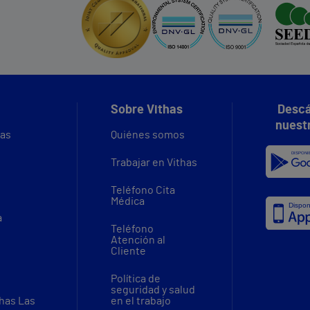
Sobre Vithas
Descá
nuest
vas
Quiénes somos
Trabajar en Vithas
Teléfono Cita
Médica
a
Teléfono
Atención al
Cliente
Política de
seguridad y salud
thas Las
en el trabajo