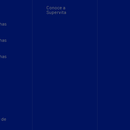
Conoce a
Supervita
thas
thas
thas
9 de