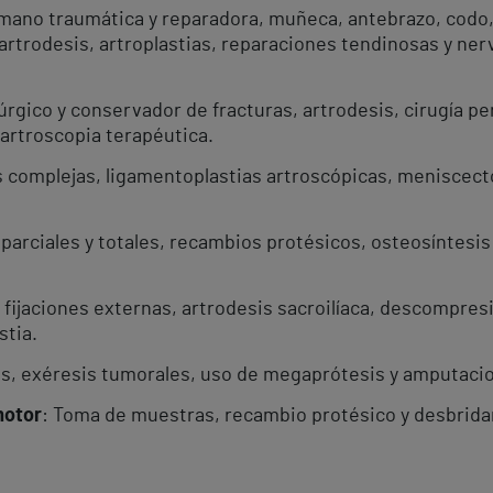
e mano traumática y reparadora, muñeca, antebrazo, codo
artrodesis, artroplastias, reparaciones tendinosas y ner
úrgico y conservador de fracturas, artrodesis, cirugía 
artroscopia terapéutica.
s complejas, ligamentoplastias artroscópicas, meniscecto
s parciales y totales, recambios protésicos, osteosíntes
, fijaciones externas, artrodesis sacroilíaca, descompre
stia.
as, exéresis tumorales, uso de megaprótesis y amputaci
motor
: Toma de muestras, recambio protésico y desbrid