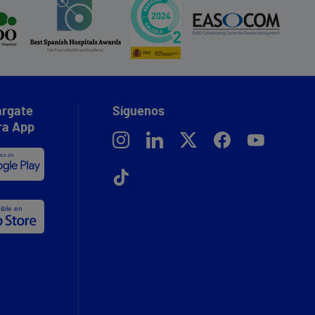
rgate
Síguenos
ra App