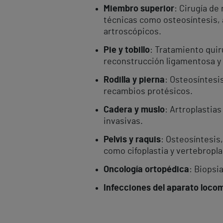
Miembro superior
: Cirugía d
técnicas como osteosíntesis, 
artroscópicos.
Pie y tobillo
: Tratamiento quir
reconstrucción ligamentosa y 
Rodilla y pierna
: Osteosíntesi
recambios protésicos.
Cadera y muslo
: Artroplastia
invasivas.
Pelvis y raquis
: Osteosíntesis
como cifoplastia y vertebropla
Oncología ortopédica
: Biopsi
Infecciones del aparato loco