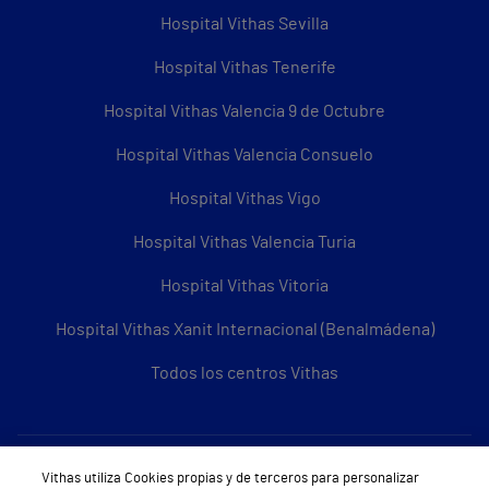
Hospital Vithas Sevilla
Hospital Vithas Tenerife
Hospital Vithas Valencia 9 de Octubre
Hospital Vithas Valencia Consuelo
Hospital Vithas Vigo
Hospital Vithas Valencia Turia
Hospital Vithas Vitoria
Hospital Vithas Xanit Internacional (Benalmádena)
Todos los centros Vithas
Sobre Vithas
Vithas utiliza Cookies propias y de terceros para personalizar