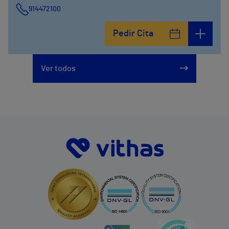
914472100
Calle Fernández de la Hoz, 45
Pedir Cita
914473400
Ver todos