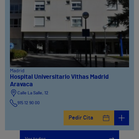
Madrid
Hospital Universitario Vithas Madrid
Aravaca
Calle La Salle, 12
915 12 90 00
Pedir Cita