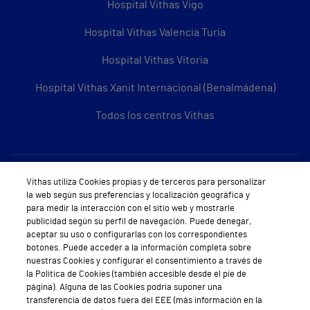
Hospital Vithas Vigo
Hospital Vithas Valencia Turia
Hospital Vithas Vitoria
Hospital Vithas Xanit Internacional (Benalmádena)
Todos los centros Vithas
Sobre Vithas
Vithas utiliza Cookies propias y de terceros para personalizar
la web según sus preferencias y localización geográfica y
Quiénes somos
para medir la interacción con el sitio web y mostrarle
publicidad según su perfil de navegación. Puede denegar,
Trabajar en Vithas
aceptar su uso o configurarlas con los correspondientes
botones. Puede acceder a la información completa sobre
Teléfono Cita Médica
nuestras Cookies y configurar el consentimiento a través de
la Política de Cookies (también accesible desde el pie de
Teléfono Atención al Cliente
página). Alguna de las Cookies podría suponer una
transferencia de datos fuera del EEE (más información en la