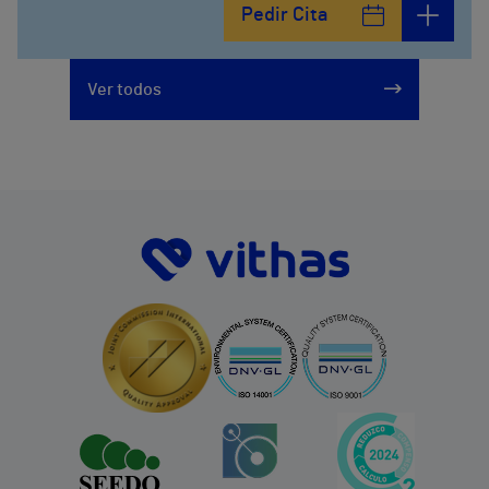
Pedir Cita
928297151
Ver todos