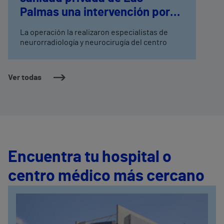
Palmas una intervención por
embolización percutánea para
La operación la realizaron especialistas de
tratar un aneurisma cerebral
neurorradiología y neurocirugía del centro
Ver todas
Encuentra tu hospital o
centro médico más cercano