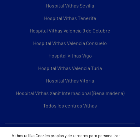
Hospital Vithas Sevilla
Hospital Vithas Tenerife
Hospital Vithas Valencia 9 de Octubre
Hospital Vithas Valencia Consuelo
Hospital Vithas Vigo
Hospital Vithas Valencia Turia
Hospital Vithas Vitoria
Hospital Vithas Xanit Internacional (Benalmádena)
Todos los centros Vithas
Sobre Vithas
Vithas utiliza Cookies propias y de terceros para personalizar