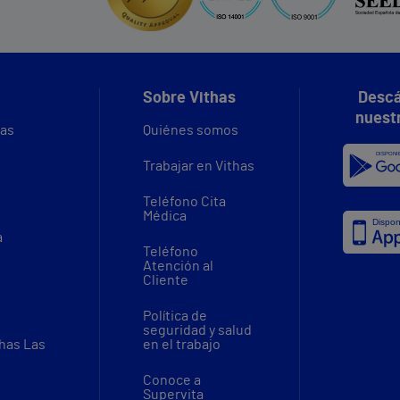
Sobre Vithas
Descá
nuest
vas
Quiénes somos
Trabajar en Vithas
Teléfono Cita
Médica
a
Teléfono
Atención al
Cliente
Política de
seguridad y salud
thas Las
en el trabajo
Conoce a
Supervita