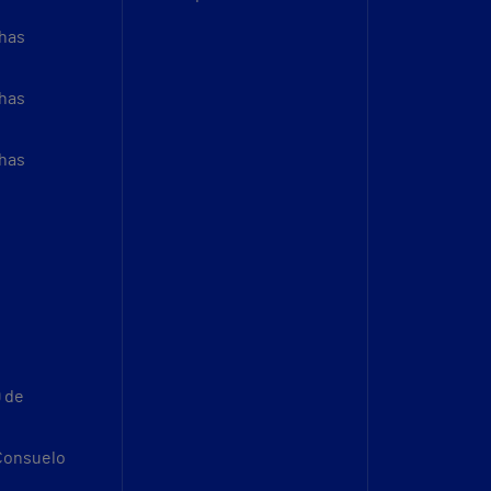
thas
thas
thas
9 de
 Consuelo