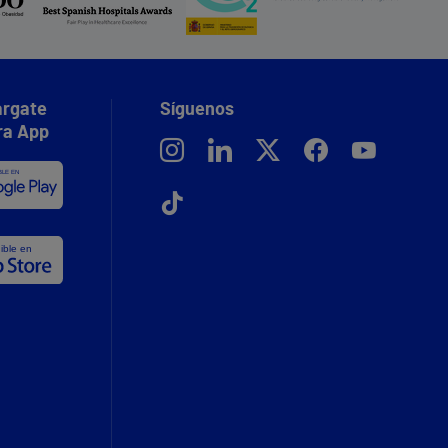
rgate
Síguenos
ra App