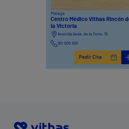
Málaga
Centro Médico Vithas Rincón d
la Victoria
Avenida Avda. de la Torre, 15
951 000 100
Calle Matías Gálvez, 1
Pedir Cita
951 000 100
Calle Valido del Rey, 5
951 000 100