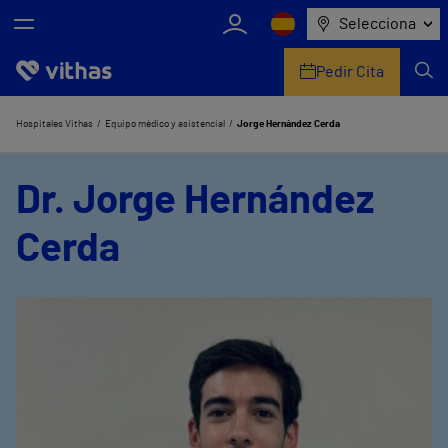
Selecciona
Pedir Cita
Nosotros
Hospitales Vithas
Equipo médico y asistencial
Jorge Hernández Cerda
Centros
Dr. Jorge Hernández
Servicios de salud
Cerda
Equipo médico y asistencial
Información útil
Comunicación