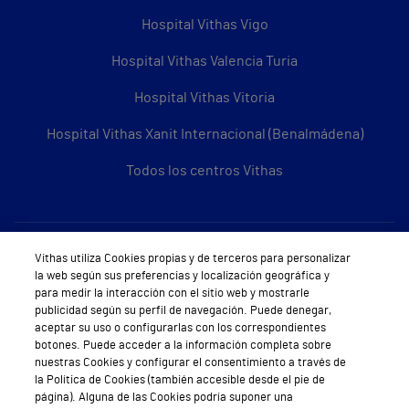
Hospital Vithas Vigo
Hospital Vithas Valencia Turia
Hospital Vithas Vitoria
Hospital Vithas Xanit Internacional (Benalmádena)
Todos los centros Vithas
Sobre Vithas
Vithas utiliza Cookies propias y de terceros para personalizar
la web según sus preferencias y localización geográfica y
Quiénes somos
para medir la interacción con el sitio web y mostrarle
publicidad según su perfil de navegación. Puede denegar,
Trabajar en Vithas
aceptar su uso o configurarlas con los correspondientes
botones. Puede acceder a la información completa sobre
Teléfono Cita Médica
nuestras Cookies y configurar el consentimiento a través de
la Política de Cookies (también accesible desde el pie de
Teléfono Atención al Cliente
página). Alguna de las Cookies podría suponer una