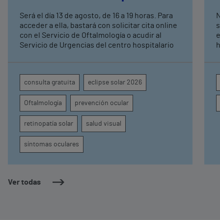
Será el día 13 de agosto, de 16 a 19 horas. Para
N
acceder a ella, bastará con solicitar cita online
s
con el Servicio de Oftalmología o acudir al
e
Servicio de Urgencias del centro hospitalario
h
q
ra
i
consulta gratuita
eclipse solar 2026
p
c
Oftalmología
prevención ocular
d
retinopatía solar
salud visual
síntomas oculares
Ver todas