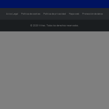
Aviso Legal
Política de cookies
Política de privacidad
Mapa web
Protección de datos
© 2026 Vithas. Todos los derechos reservados.