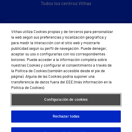
Todos los centros Vithas
Sobre Vithas
Vithas utiliza Cookies propias y de terceros para personalizar
la web según sus preferencias y localización geográfica y
Quiénes somos
para medir la interacción con el sitio web y mostrarle
publicidad según su perfil de navegación. Puede denegar,
Trabajar en Vithas
aceptar su uso o configurarlas con los correspondientes
botones. Puede acceder a la información completa sobre
Teléfono Cita Médica
nuestras Cookies y configurar el consentimiento a través de
la Política de Cookies (también accesible desde el pie de
Teléfono Atención al Cliente
página). Alguna de las Cookies podría suponer una
transferencia de datos fuera del EEE (más información en la
Política de seguridad y salud en el trabajo
Política de Cookies).
Conoce a Supervita
Configuración de cookies
Rechazar todas
Aviso Legal
Política de cookies
Política de privacidad
Mapa web
Protección de datos