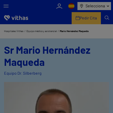
Selecciona
Pedir Cita
Nosotros
Hospitales Vithas
Equipo médico y asistencial
Mario Hernández Maqueda
Centros
Sr Mario Hernández
Servicios de salud
Maqueda
Equipo médico y asistencial
Equipo Dr. Silberberg
Información útil
Comunicación