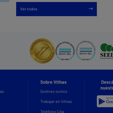
Ver todos
Sobre Vithas
Descá
nuest
vas
Quiénes somos
Trabajar en Vithas
Teléfono Cita