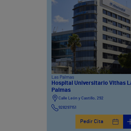
Las Palmas
Hospital Universitario Vithas 
Palmas
Calle León y Castillo, 292
928297151
Calle León y Castillo, 294
Pedir Cita
928297151