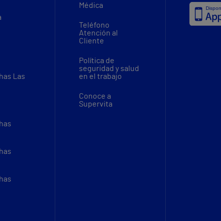
Médica
a
Teléfono
Atención al
Cliente
Política de
seguridad y salud
thas Las
en el trabajo
Conoce a
Supervita
thas
thas
thas