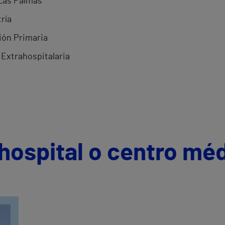
 Las Palmas
ría
ión Primaria
 Extrahospitalaria
hospital o centro mé