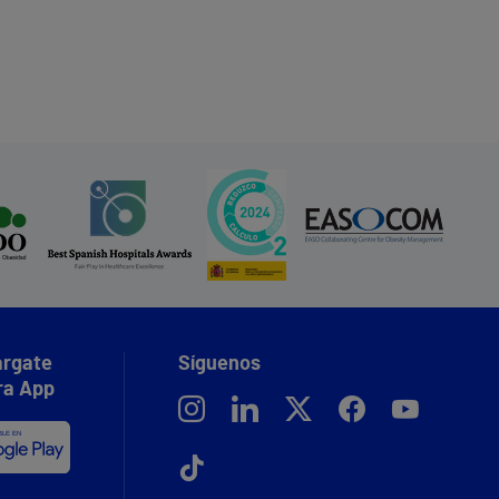
rgate
Síguenos
ra App