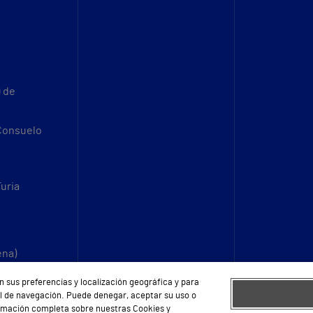
9 de
 Consuelo
Turia
ena)
n sus preferencias y localización geográfica y para
fil de navegación. Puede denegar, aceptar su uso o
ormación completa sobre nuestras Cookies y