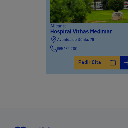
Alicante
Hospital Vithas Medimar
Avenida de Dénia, 78
965 162 200
Calle Padre Arrupe, 20
Pedir Cita
965 162 200