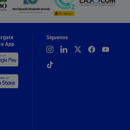
rgate
Síguenos
ra App