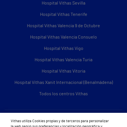
Hospital Vithas Sevilla
Hospital Vithas Tenerife
Hospital Vithas Valencia 9 de Octubre
Hospital Vithas Valencia Consuelo
Hospital Vithas Vigo
Hospital Vithas Valencia Turia
Hospital Vithas Vitoria
Hospital Vithas Xanit Internacional (Benalmádena)
Todos los centros Vithas
Sobre Vithas
Vithas utiliza Cookies propias y de terceros para personalizar
la web según sus preferencias y localización geográfica y