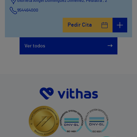
Glorieta Ángel Domínguez Jiménez, Pediatra , 2
954464000
Pedir Cita
Ver todos