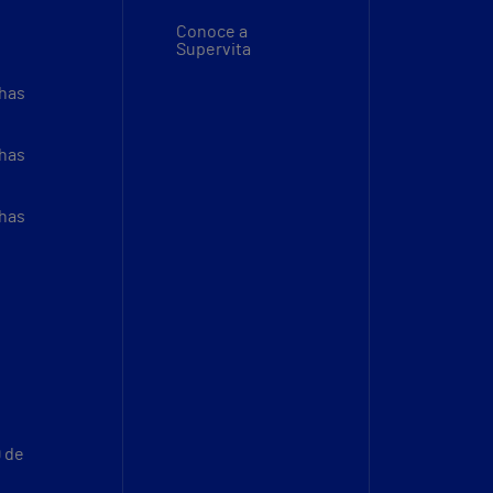
Conoce a
Supervita
thas
thas
thas
9 de