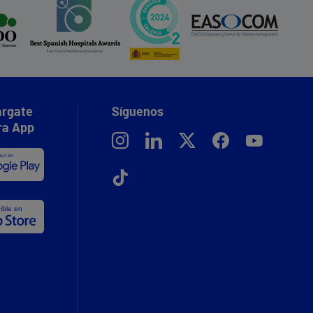
rgate
Síguenos
ra App