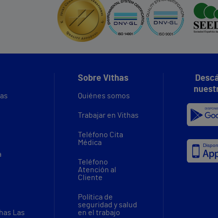
Sobre Vithas
Descá
nuest
vas
Quiénes somos
Trabajar en Vithas
Teléfono Cita
Médica
a
Teléfono
Atención al
Cliente
Política de
seguridad y salud
thas Las
en el trabajo