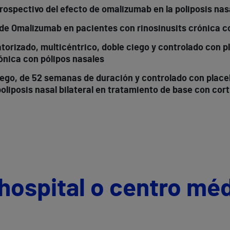
rospectivo del efecto de omalizumab en la poliposis nas
 de Omalizumab en pacientes con rinosinusits crónica co
leatorizado, multicéntrico, doble ciego y controlado con
ónica con pólipos nasales
iego, de 52 semanas de duración y controlado con placeb
liposis nasal bilateral en tratamiento de base con cort
hospital o centro mé