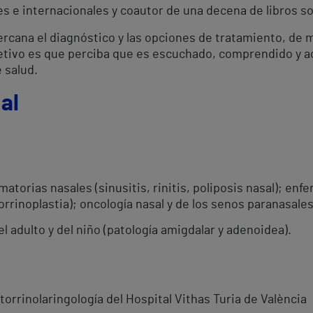
es e internacionales y coautor de una decena de libros so
cercana el diagnóstico y las opciones de tratamiento, de 
objetivo es que perciba que es escuchado, comprendido 
 salud.
al
atorias nasales (sinusitis, rinitis, poliposis nasal); en
orrinoplastia); oncología nasal y de los senos paranasales
l adulto y del niño (patología amigdalar y adenoidea).
torrinolaringología del Hospital Vithas Turia de València