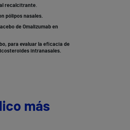
al recalcitrante
.
n pólipos nasales.
 placebo de Omalizumab en
o, para evaluar la eficacia de
icosteroides intranasales.
dico más