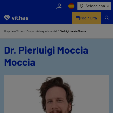
Selecciona
Pedir Cita
Nosotros
Hospitales Vithas
Equipo médico y asistencial
Pierluigi Moccia Moccia
Centros
Dr. Pierluigi Moccia
Servicios de salud
Moccia
Equipo médico y asistencial
Información útil
Comunicación