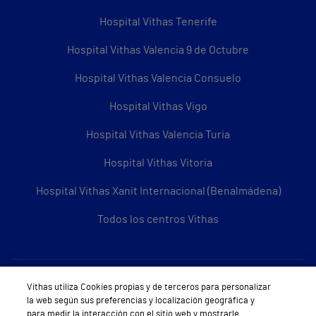
Hospital Vithas Tenerife
Hospital Vithas Valencia 9 de Octubre
Hospital Vithas Valencia Consuelo
Hospital Vithas Vigo
Hospital Vithas Valencia Turia
Hospital Vithas Vitoria
Hospital Vithas Xanit Internacional (Benalmádena)
Todos los centros Vithas
Sobre Vithas
Vithas utiliza Cookies propias y de terceros para personalizar
la web según sus preferencias y localización geográfica y
Quiénes somos
para medir la interacción con el sitio web y mostrarle