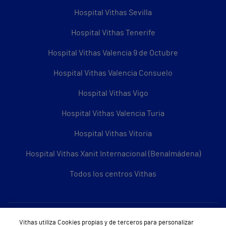
Hospital Vithas Sevilla
Hospital Vithas Tenerife
Hospital Vithas Valencia 9 de Octubre
Hospital Vithas Valencia Consuelo
Hospital Vithas Vigo
Hospital Vithas Valencia Turia
Hospital Vithas Vitoria
Hospital Vithas Xanit Internacional (Benalmádena)
Todos los centros Vithas
Sobre Vithas
Vithas utiliza Cookies propias y de terceros para personalizar