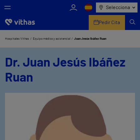
Selecciona
Pedir Cita
Nosotros
Hospitales Vithas
Equipo médico y asistencial
Juan Jesús Ibáñez Ruan
Centros
Dr. Juan Jesús Ibáñez
Servicios de salud
Ruan
Equipo médico y asistencial
Información útil
Comunicación