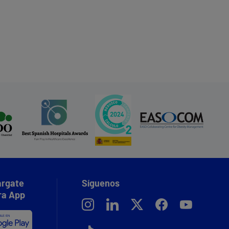
rgate
Síguenos
ra App