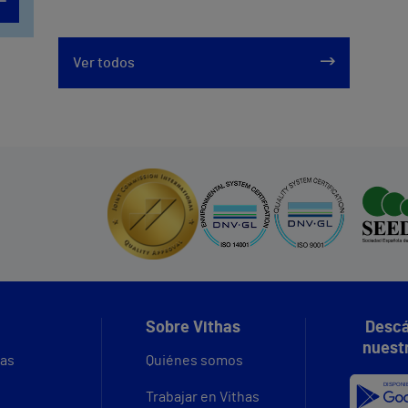
Ver todos
Sobre Vithas
Descá
nuest
vas
Quiénes somos
Trabajar en Vithas