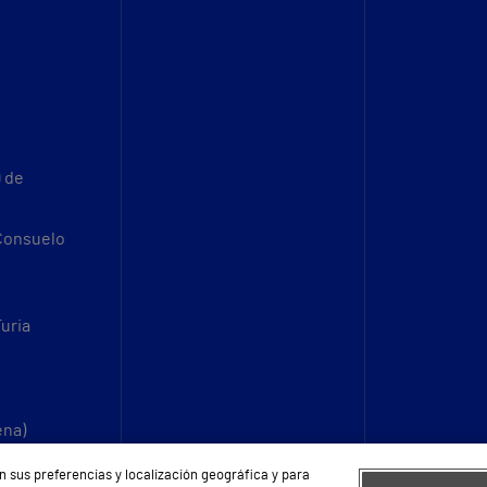
9 de
 Consuelo
Turia
ena)
n sus preferencias y localización geográfica y para