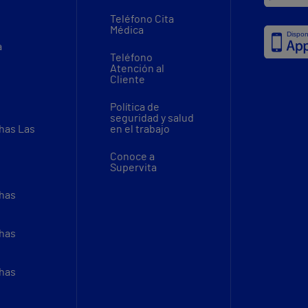
Teléfono Cita
Médica
a
Teléfono
Atención al
Cliente
Política de
seguridad y salud
thas Las
en el trabajo
Conoce a
Supervita
thas
thas
thas