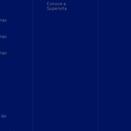
Conoce a
Supervita
thas
thas
thas
9 de