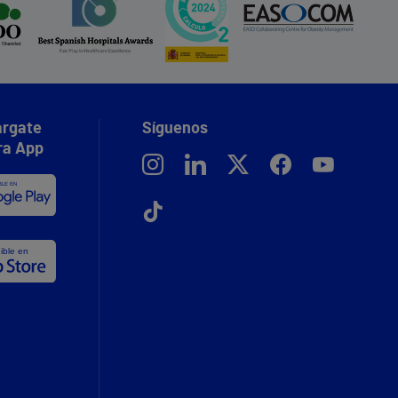
rgate
Síguenos
ra App