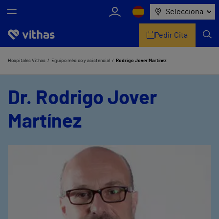
Selecciona
Pedir Cita
Nosotros
Hospitales Vithas
Equipo médico y asistencial
Rodrigo Jover Martínez
Centros
Dr. Rodrigo Jover
Servicios de salud
Martínez
Equipo médico y asistencial
Información útil
Comunicación