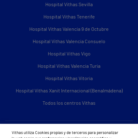
Hospital Vithas Sevilla
Hospital Vithas Tenerife
Hospital Vithas Valencia 9 de Octubre
Hospital Vithas Valencia Consuelo
Hospital Vithas Vigo
Hospital Vithas Valencia Turia
Hospital Vithas Vitoria
Hospital Vithas Xanit Internacional (Benalmádena)
Todos los centros Vithas
Sobre Vithas
Vithas utiliza Cookies propias y de terceros para personalizar