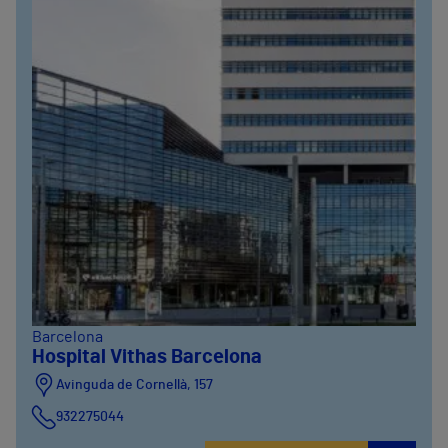
Barcelona
Hospital Vithas Barcelona
Avinguda de Cornellà, 157
932275044