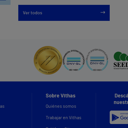
Ver todos
Sobre Vithas
Descá
nuest
vas
Quiénes somos
Trabajar en Vithas