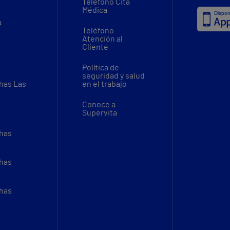
Teléfono Cita
Médica
a
Teléfono
Atención al
Cliente
Política de
seguridad y salud
thas Las
en el trabajo
Conoce a
Supervita
thas
thas
thas