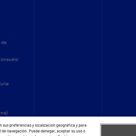
9 de
 Consuelo
Turia
ena)
n sus preferencias y localización geográfica y para
fil de navegación. Puede denegar, aceptar su uso o