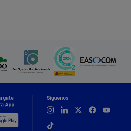
rgate
Síguenos
ra App