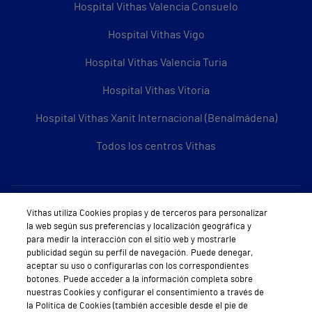
Hospital Vithas Valencia Consuelo
Hospital Vithas Vigo
Hospital Vithas Valencia Turia
Hospital Vithas Vitoria
Hospital Vithas Xanit Internacional (Benalmádena)
Todos los centros Vithas
Sobre Vithas
Vithas utiliza Cookies propias y de terceros para personalizar
la web según sus preferencias y localización geográfica y
Quiénes somos
para medir la interacción con el sitio web y mostrarle
publicidad según su perfil de navegación. Puede denegar,
Trabajar en Vithas
aceptar su uso o configurarlas con los correspondientes
botones. Puede acceder a la información completa sobre
Teléfono Cita Médica
nuestras Cookies y configurar el consentimiento a través de
la Política de Cookies (también accesible desde el pie de