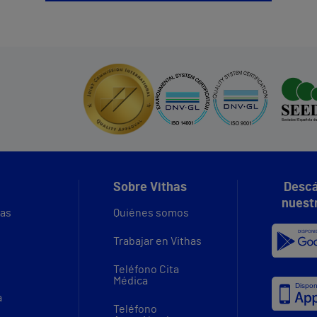
Sobre Vithas
Descá
nuest
vas
Quiénes somos
Trabajar en Vithas
Teléfono Cita
Médica
a
Teléfono