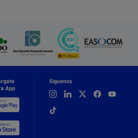
rgate
Síguenos
ra App