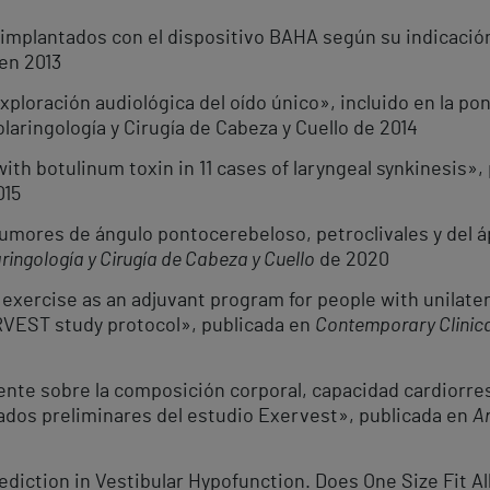
 implantados con el dispositivo BAHA según su indicació
en 2013
xploración audiológica del oído único», incluido en la pon
aringología y Cirugía de Cabeza y Cuello de 2014
h botulinum toxin in 11 cases of laryngeal synkinesis»,
015
Tumores de ángulo pontocerebeloso, petroclivales y del á
ringología y Cirugía de Cabeza y Cuello
de 2020
ercise as an adjuvant program for people with unilateral
RVEST study protocol», publicada en
Contemporary Clinica
nte sobre la composición corporal, capacidad cardiorresp
tados preliminares del estudio Exervest», publicada en
Ar
diction in Vestibular Hypofunction. Does One Size Fit Al