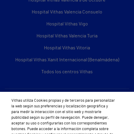
Hospital Vithas Valencia 9 de Octubre
Hospital Vithas Valencia Consuelo
Hospital Vithas Vigo
Hospital Vithas Valencia Turia
Hospital Vithas Vitoria
Hospital Vithas Xanit Internacional (Benalmádena)
Todos los centros Vithas
Sobre Vithas
Vithas utiliza Cookies propias y de terceros para personalizar
la web según sus preferencias y localización geográfica y
Quiénes somos
para medir la interacción con el sitio web y mostrarle
publicidad según su perfil de navegación. Puede denegar,
Trabajar en Vithas
aceptar su uso o configurarlas con los correspondientes
botones. Puede acceder a la información completa sobre
Teléfono Cita Médica