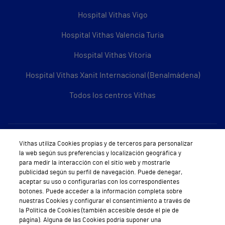
Hospital Vithas Vigo
Hospital Vithas Valencia Turia
Hospital Vithas Vitoria
Hospital Vithas Xanit Internacional (Benalmádena)
Todos los centros Vithas
Sobre Vithas
Vithas utiliza Cookies propias y de terceros para personalizar
la web según sus preferencias y localización geográfica y
Quiénes somos
para medir la interacción con el sitio web y mostrarle
publicidad según su perfil de navegación. Puede denegar,
Trabajar en Vithas
aceptar su uso o configurarlas con los correspondientes
botones. Puede acceder a la información completa sobre
Teléfono Cita Médica
nuestras Cookies y configurar el consentimiento a través de
la Política de Cookies (también accesible desde el pie de
Teléfono Atención al Cliente
página). Alguna de las Cookies podría suponer una