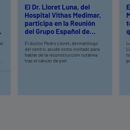
El Dr. Lloret Luna, del
E
Hospital Vithas Medimar,
M
participa en la Reunión
t
n
del Grupo Español de
q
Dermatología Quirúrgica,
an
El doctor Pedro Lloret, dermatólogo
L
Láser y Oncología
e
del centro, acude como invitado para
L
Cutánea
hablar de la reconstrucción cutánea
t
tras el cáncer de piel
p
a