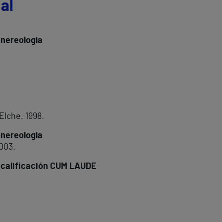
al
enereología
lche. 1998.
enereología
003.
n calificación CUM LAUDE