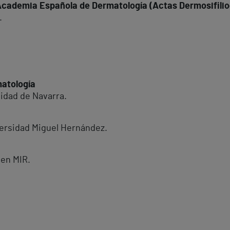
la Academia Española de Dermatología (Actas Dermosifilio
.
matología
sidad de Navarra.
versidad Miguel Hernández.
en MIR.