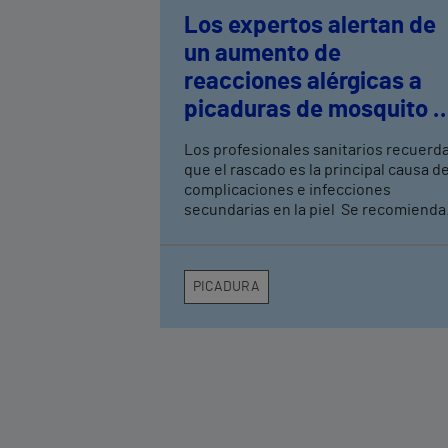
Los expertos alertan de
un aumento de
reacciones alérgicas a
picaduras de mosquito e
Alicante
Los profesionales sanitarios recuerd
que el rascado es la principal causa d
complicaciones e infecciones
secundarias en la piel Se recomienda
saber diferenciar entre una respuest
local común, el efecto ‘skeeter’ y los
signos de alarma que requieren
PICADURA
atención médica urgente