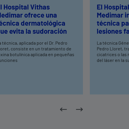
l Hospital Vithas
El Hospita
edimar ofrece una
Medimar i
écnica dermatológica
técnica pa
ue evita la sudoración
lesiones f
a técnica, aplicada por el Dr. Pedro
La técnica Génes
loret, consiste en un tratamiento de
Pedro Lloret, tra
oxina botulínica aplicada en pequeñas
cicatrices o las
unciones
del láser en la s