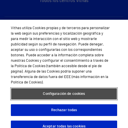
Todos los centros Vithas
Sobre Vithas
Vithas utiliza Cookies propias y de terceros para personalizar
la web según sus preferencias y localización geográfica y
Quiénes somos
para medir la interacción con el sitio web y mostrarle
publicidad según su perfil de navegación. Puede denegar,
Trabajar en Vithas
aceptar su uso o configurarlas con los correspondientes
botones. Puede acceder a la información completa sobre
Teléfono Cita Médica
nuestras Cookies y configurar el consentimiento a través de
la Política de Cookies (también accesible desde el pie de
Teléfono Atención al Cliente
página). Alguna de las Cookies podría suponer una
transferencia de datos fuera del EEE (más información en la
Política de seguridad y salud en el trabajo
Política de Cookies).
Conoce a Supervita
Configuración de cookies
Rechazar todas
Aviso Legal
Política de cookies
Política de privacidad
Mapa web
Protección de datos
Aceptar todas las cookies
Descargar App
Pedir cita