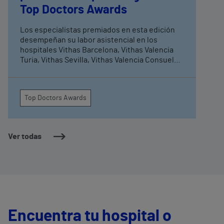
Top Doctors Awards
Los especialistas premiados en esta edición
desempeñan su labor asistencial en los
hospitales Vithas Barcelona, Vithas Valencia
Turia, Vithas Sevilla, Vithas Valencia Consuelo,
Vithas Valencia 9 de Octubre y Vithas Madrid La
Milagrosa Estos premios se deciden mediante
más de 5.000 votaciones de profesionales
Top Doctors Awards
médicos que valoran la excelencia asistencial,
proyección nacional e internacional y labor
investigadora de los candidatos
Ver todas
Encuentra tu hospital o